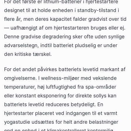
For det første er lithium-batterier i hjertestartere
designet til at holde enheden i standby-tilstand i
flere år, men deres kapacitet falder gradvist over tid
— uafhængigt af om hjertestarteren bruges eller ej.
Denne gradvise degradering sker ofte uden synlige
advarselstegn, indtil batteriet pludselig er under
den kritiske tærskel.
For det andet påvirkes batteriets levetid markant af
omgivelserne. I wellness-miljøer med vekslende
temperaturer, høj luftfugtighed fra spa-områder
eller konstant eksponering for direkte sollys kan
batteriets levetid reduceres betydeligt. En
hjertestarter placeret ved indgangen til et varmt
yogastudie udsættes for helt andre belastninger
end en enhed i et klimakontrolleret kontormiljø.