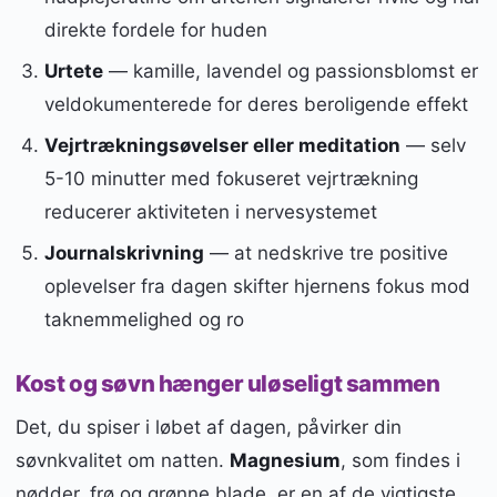
direkte fordele for huden
Urtete
— kamille, lavendel og passionsblomst er
veldokumenterede for deres beroligende effekt
Vejrtrækningsøvelser eller meditation
— selv
5-10 minutter med fokuseret vejrtrækning
reducerer aktiviteten i nervesystemet
Journalskrivning
— at nedskrive tre positive
oplevelser fra dagen skifter hjernens fokus mod
taknemmelighed og ro
Kost og søvn hænger uløseligt sammen
Det, du spiser i løbet af dagen, påvirker din
søvnkvalitet om natten.
Magnesium
, som findes i
nødder, frø og grønne blade, er en af de vigtigste