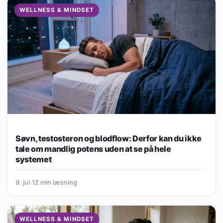
WELLNESS & MINDSET
Søvn, testosteron og blodflow: Derfor kan du ikke
tale om mandlig potens uden at se på hele
systemet
9. jul
·
12 min læsning
WELLNESS & MINDSET