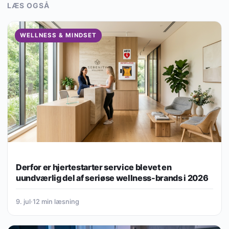
LÆS OGSÅ
WELLNESS & MINDSET
Derfor er hjertestarter service blevet en
uundværlig del af seriøse wellness-brands i 2026
9. jul
·
12 min læsning